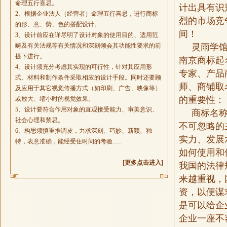
命理五行喜忌。
计出具有识
2、根据企业法人（经营者）命理五行喜忌，进行商标
烈的市场竞
的形、意、势、色的搭配设计。
间！
3、设计前应在详尽明了设计对象的使用目的、适用范
畴及有关法规等有关情况和深刻领会其功能性要求的前
灵雨学馆专
提下进行。
南京商标起
4、设计须充分考虑其实现的可行性，针对其应用形
专家、产品
式、材料和制作条件采取相应的设计手段。同时还要顾
师、商铺取
及应用于其它视觉传播方式（如印刷、广告、映像等）
的重要性：
或放大、缩小时的视觉效果。
5、设计要符合作用对象的直观接受能力、审美意识、
商标名称的
社会心理和禁忌。
不可忽略的
6、构思须慎重推调皮，力求深刻、巧妙、新颖、独
实力、发展
特，表意准确，能经受住时间的考验......
如何使用和
[更多点击进入]
我国的法律
来越重视，
资，以便谋
是可以给企
企业一座不