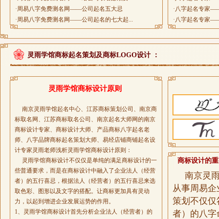
·周易八字免费测名网——公司起名五大忌
·八字起名专家—
·周易八字免费测名网——公司起名的七大起...
·八字起名专家—
灵雨学馆商标起名策划及商标LOGO设计 ：
灵雨学馆商标设计原则
南京灵雨学馆起名中心、江苏商标策划公司、南京商
标取名网、江苏商标取名公司、南京起名大师网的南京
商标设计专家、商标设计大师、产品商标八字起名老
师、八字品牌商标起名策划大师、易经店铺商铺起名设
计专家灵雨老师浅析灵雨学馆商标设计原则：
灵雨学馆商标设计不仅仅是单纯的满足商标设计的一
商标设计的重
些普通要求，而是在商标设计中融入了企业法人（经营
南京灵雨国
者）的五行喜忌，根据法人（经营者）的五行喜忌来选
从事周易企
取色彩、图形以及文字的搭配。让商标更加具有灵动
策划不仅仅
力，以起到增进企业发展运势的作用。
1、灵雨学馆商标设计首先分析企业法人（经营者）的
者）的八字