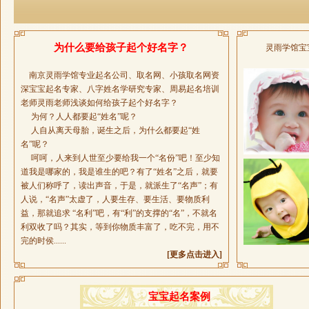
为什么要给孩子起个好名字？
灵雨学馆宝
南京灵雨学馆专业起名公司、取名网、小孩取名网资
深宝宝起名专家、八字姓名学研究专家、周易起名培训
老师灵雨老师浅谈如何给孩子起个好名字？
为何？人人都要起“姓名”呢？
人自从离天母胎，诞生之后，为什么都要起“姓
名”呢？
呵呵，人来到人世至少要给我一个“名份”吧！至少知
道我是哪家的，我是谁生的吧？有了“姓名”之后，就要
被人们称呼了，读出声音，于是，就派生了“名声”；有
人说，“名声”太虚了，人要生存、要生活、要物质利
益，那就追求 “名利”吧，有“利”的支撑的“名”，不就名
利双收了吗？其实，等到你物质丰富了，吃不完，用不
完的时侯......
[更多点击进入]
宝宝起名案例