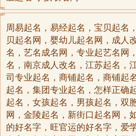
周易起名，易经起名，宝贝起名
贝起名网，婴幼儿起名网，成人改
名，艺名成名网，专业起艺名网
名，南京成人改名，江苏起名，江
司专业起名，商铺起名，商铺起
起名，集团专业起名，怎样正确起
起名，女孩起名，男孩起名，双
网，金陵起名，新街口起名网，如
的好名字，旺官运的好名字，爱