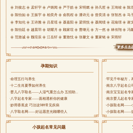
刘俊志
孟轩宇
卢炳闻
严于皓
宋明燃
孙凡哲
王琦竣
陈
陈怡如
王振宇
柏奕舟
俞凯程
潘诗元
曾奕清
张智杰
马
李知伦
王诗雅
吕星瑶
聂嘉阳
梁琪悦
聂闻绩
花瑜璟
谢
陈怡廷
越晨羽
胡耀月
顾家瑄
曹继元
方一然
林传翔
冯
范致诚
魏瑄辰
江岳轩
董致忱
张馨文
董家铭
宋雨轩
孕期知识
·命理五行与养生
·罕见千年秘方，
·十二生肖夏季如何养生
·南京八字起名公
·婴儿八字取名——人湿气重怎么办 五招助...
·南京宝宝起名专
·八字起名专家——面相透析你的健康
·南京婴儿起名专
·妙用香蕉皮 巧治这9种常见疾病
·小孩取名网——
·八字取名网——好运愿意光顾哪些人
·小孩取名网——孩
小孩起名常见问题