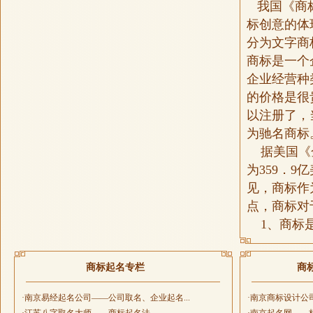
我国《商标
标创意的体
分为文字商
商标是一个
企业经营种
的价格是很
以注册了，
为驰名商标
据美国《金
为359．
见，商标作
点，商标对
1、商标是一
商标起名专栏
商
·南京易经起名公司——公司取名、企业起名...
·南京商标设计公司