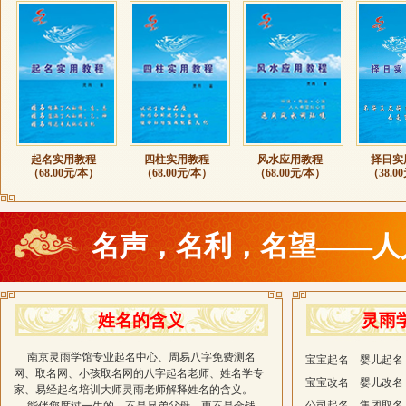
起名实用教程
四柱实用教程
风水应用教程
择日实
（68.00元/本）
（68.00元/本）
（68.00元/本）
（38.0
名声，名利，名望——人
姓名的含义
灵雨
南京灵雨学馆专业起名中心、周易八字免费测名
宝宝起名 婴儿起名
网、取名网、小孩取名网的八字起名老师、姓名学专
宝宝改名 婴儿改名
家、易经起名培训大师灵雨老师解释姓名的含义。
公司起名 集团取名