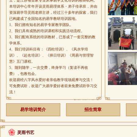
立，是江苏省首家专业从事易学文化培训的教研机构。
本培训中心常年开设灵雨易理体系・弟子传承班，并由
资深易学导灵雨老师主讲，经过三十多年的探索，我们
已构建成了全国知名的易学教研培训园地。
1、我们拥有知名的易学专家教学团队。
2、我们具有成熟的培训课程和实践活动流程。
3、我们配有系统的培训教材，已形成了一套完整的教
学体系。
4、我们培训科目有：《四柱培训》、《风水学培
训》、《起名培训》、《择日培训》《周易与管理智
慧》五门课程。
5、随到随学，一次交费，终身学习（复读不再收
费），包教包会。
欢迎易经八字风水爱好者亲临教学现场观摩与交流！
可免费试听，欢迎广大易学爱好者前来免费试听学习交
流！
[更多点击进入]
易学培训简介
招生简章
灵雨书艺