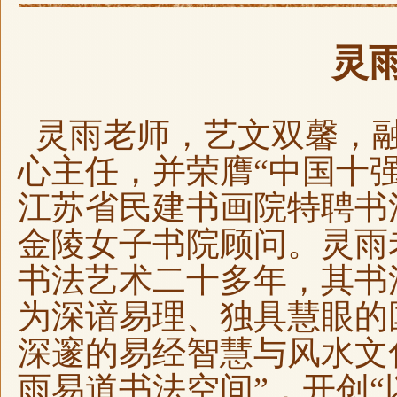
灵
灵雨老师，艺文双馨，融
心主任，并荣膺“中国十
江苏省民建书画院特聘书
金陵女子书院顾问。灵雨
书法艺术二十多年，其书
为深谙易理、独具慧眼的
深邃的易经智慧与风水文
雨易道书法空间”，开创“