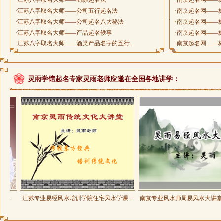
·江苏八字取名大师——商标起名法
·南京起名网——标
·江苏八字取名大师——公司五行起名法
·南京起名网——
·江苏八字取名大师——公司起名八大秘法
·南京起名网——标志
·江苏八字取名大师——产品起名轶事
·南京起名网——标志
·江苏八字取名大师——酒类产品名字的五行...
·南京起名网——标志
灵雨学馆起名专家灵雨老师应邀在全国各地讲学：
苏专业易经风水培训学院住宅风水学课...
南京专业风水师周易风水大讲堂第二十辑...