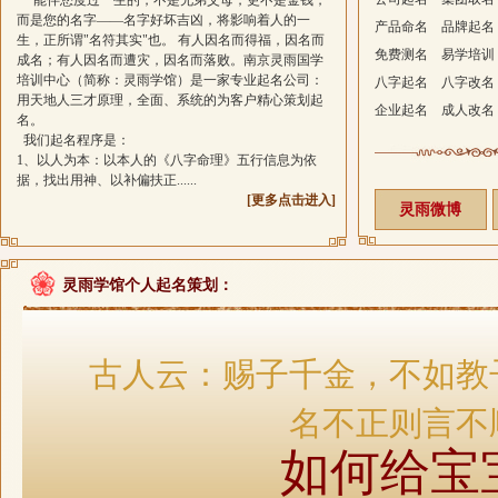
能伴您度过一生的，不是兄弟父母，更不是金钱，
而是您的名字——名字好坏吉凶，将影响着人的一
产品命名 品牌起名
生，正所谓"名符其实"也。 有人因名而得福，因名而
免费测名 易学培训
成名；有人因名而遭灾，因名而落败。南京灵雨国学
培训中心（简称：灵雨学馆）是一家专业起名公司：
八字起名 八字改名
用天地人三才原理，全面、系统的为客户精心策划起
企业起名 成人改名
名。
我们起名程序是：
1、以人为本：以本人的《八字命理》五行信息为依
据，找出用神、以补偏扶正......
[更多点击进入]
灵雨微博
灵雨学馆个人起名策划：
古人云：赐子千金，不如教
名不正则言不
如何给宝