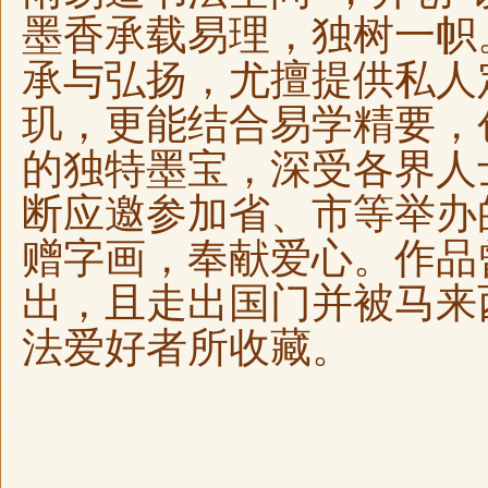
墨香承载易理，独树一帜
承与弘扬，尤擅提供私人
玑，更能结合易学精要，
的独特墨宝，深受各界人
断应邀参加省、市等举办
赠字画，奉献爱心。作品
出，且走出国门并被马来
法爱好者所收藏。