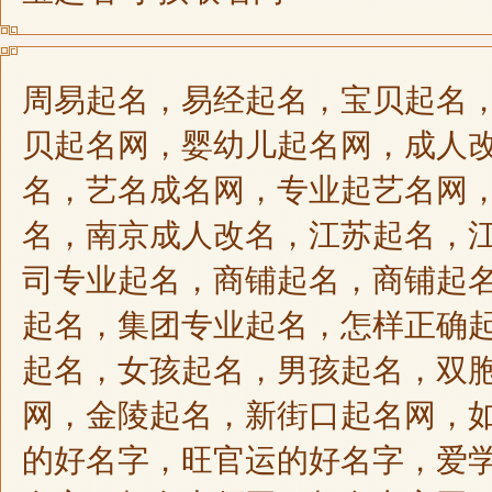
周易起名，易经起名，宝贝起名
贝起名网，婴幼儿起名网，成人改
名，艺名成名网，专业起艺名网
名，南京成人改名，江苏起名，江
司专业起名，商铺起名，商铺起
起名，集团专业起名，怎样正确起
起名，女孩起名，男孩起名，双
网，金陵起名，新街口起名网，如
的好名字，旺官运的好名字，爱