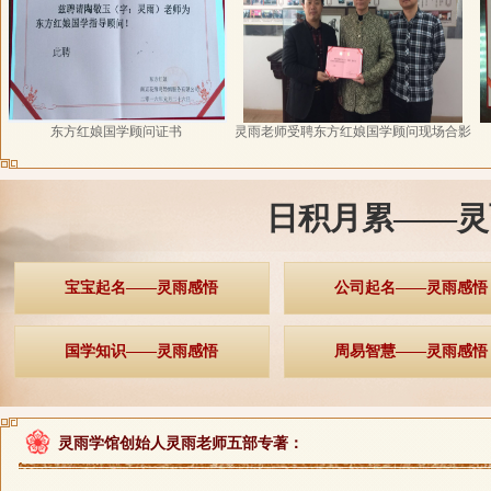
东方红娘国学顾问证书
灵雨老师受聘东方红娘国学顾问现场合影
日积月累——
宝宝起名——灵雨感悟
公司起名——灵雨感悟
国学知识——灵雨感悟
周易智慧——灵雨感悟
灵雨学馆创始人灵雨老师五部专著：