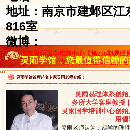
地址：南京市建邺区江东
816室
微博：
南京灵雨国学培训中心【第210期易经风
灵雨学馆，您最值得信赖的
欢迎广大易经风水爱好者
灵雨学馆首席起名专家灵雨老师介绍：
灵雨易理体系创始
多所大学客座教授
灵雨国学培训中心创始
用倡
灵雨老师认为：易学的理