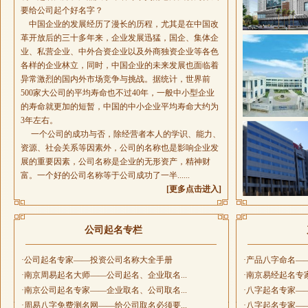
要给公司起个好名字？
中国企业的发展经历了漫长的历程，尤其是在中国改
革开放后的三十多年来，企业发展迅猛，国企、集体企
业、私营企业、中外合资企业以及外商独资企业等各色
各样的企业林立，同时，中国企业的未来发展也面临着
异常激烈的国内外市场竞争与挑战。据统计，世界前
500家大公司的平均寿命也不过40年，一般中小型企业
的寿命就更加的短暂，中国的中小企业平均寿命大约为
3年左右。
一个公司的成功与否，除经营者本人的学识、能力、
资源、社会关系等因素外，公司的名称也是影响企业发
展的重要因素，公司名称是企业的无形资产，精神财
富。一个好的公司名称等于公司成功了一半......
[更多点击进入]
公司起名专栏
·公司起名专家——投资公司名称大全手册
·产品八字命名—
·南京周易起名大师——公司起名、企业取名...
·南京易经起名专
·南京公司起名专家——企业取名、公司取名...
·八字起名专家—
·周易八字免费测名网——给公司取名必须要...
·八字起名专家—