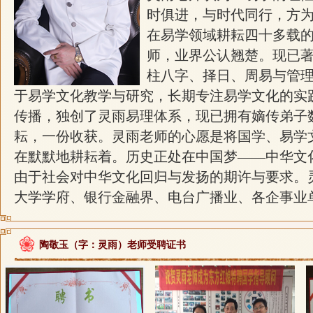
时俱进，与时代同行，方
在易学领域耕耘四十多载
师，业界公认翘楚。现已
柱八字、择日、周易与管
于易学文化教学与研究，长期专注易学文化的实
传播，独创了灵雨易理体系，现已拥有嫡传弟子
耘，一份收获。灵雨老师的心愿是将国学、易学
在默默地耕耘着。历史正处在中国梦——中华文
由于社会对中华文化回归与发扬的期许与要求。
大学学府、银行金融界、电台广播业、各企事业
陶敬玉（字：灵雨）老师受聘证书