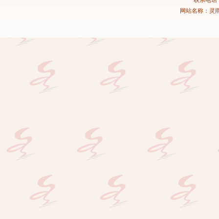
联系电话：02
网站名称：灵