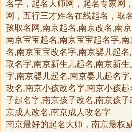
名字，起名大师网，起名专家网，
网，五行三才姓名在线起名，取
孩取名网,南京起名,南京改名,南京
南京宝宝起名,南京宝宝起名字,南
名,南京宝宝改名字,南京婴儿起名
取名字,南京新生儿起名,南京新生
字,南京婴儿起名,南京婴儿起名字
改名,南京小孩改名字,南京小孩起
子起名字,南京孩子改名,南京孩子
京成人改名,南京成人改名字
南京最好的起名大师，南京最权