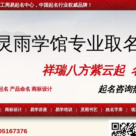
工周易起名中心，中国起名行业权威品牌！
灵雨学馆专业取
祥瑞八方紫云起 
起名咨询热线
起名 产品命名 商标设计
|
商标设计
|
易学讲座
|
易学培训
|
灵雨书艺
|
姓名字库
|
项
05167376