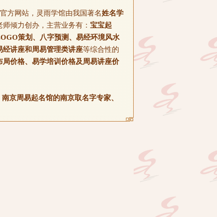
官方网站，灵雨学馆由我国著名
姓名学
老师倾力创办，主营业务有：
宝宝起
OGO策划、八字预测、易经环境风水
易经讲座和周易管理类讲座
等综合性的
布局价格、易学培训价格及周易讲座价
、南京周易起名馆的南京取名字专家、