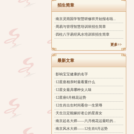
招生简章
·南京灵雨国学智慧研修班开始报名啦...
·周易与管理智慧培训班招生简章
·四柱八字易经风水培训班招生简章
更多>>
最新文章
·影响宝宝健康的名字
·12星座相亲时最看重什么
·12星女最具哪种女人味
·12星座6月桃花运势
·12生肖出生时间看你一生荣辱
·天生注定能嫁好老公的星座女
·南京起名大师——六月桃花运最旺的...
·南京风水大师——12生肖6月运势