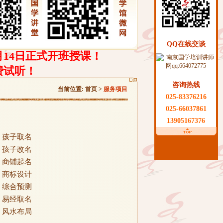
QQ在线交谈
月14日正式开班授课！
费试听！
咨询热线
当前位置:
首页
>
服务项目
025-83376216
025-66037861
13905167376
孩子取名
孩子改名
商铺起名
商标设计
综合预测
易经取名
风水布局