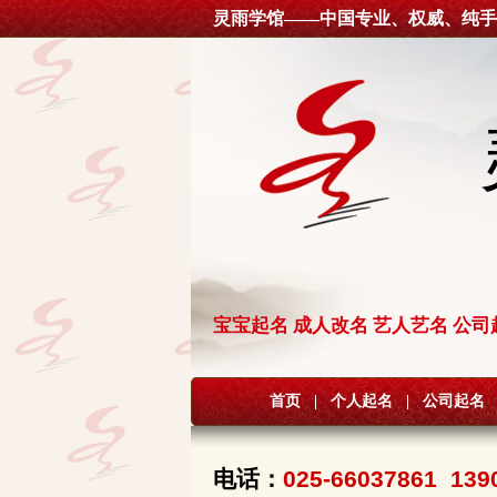
灵雨学馆——中国专业、权威、纯手
宝宝起名 成人改名 艺人艺名 公司
首页
|
个人起名
|
公司起名
电话：
025-66037861 139