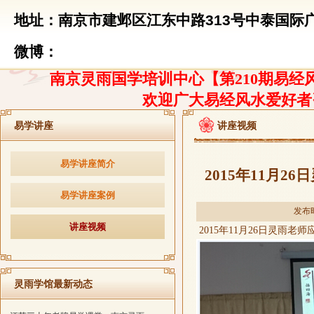
地址：南京市建邺区江东中路313号中泰国际广
微博：
南京灵雨国学培训中心【第210期易经风
欢迎广大易经风水爱好者
易学讲座
讲座视频
易学讲座简介
2015年11月
易学讲座案例
发布时
讲座视频
2015
年
11
月
26
日灵雨老师
灵雨学馆最新动态