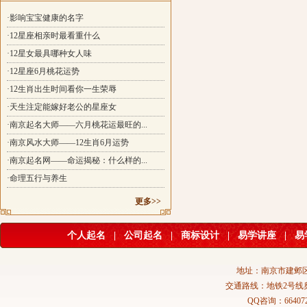
·影响宝宝健康的名字
·12星座相亲时最看重什么
·12星女最具哪种女人味
·12星座6月桃花运势
·12生肖出生时间看你一生荣辱
·天生注定能嫁好老公的星座女
·南京起名大师——六月桃花运最旺的...
·南京风水大师——12生肖6月运势
·南京起名网——命运揭秘：什么样的...
·命理五行与养生
更多>>
个人起名
|
公司起名
|
商标设计
|
易学讲座
|
易
地址：南京市建邺区
交通路线：地铁2号线
QQ咨询：664072