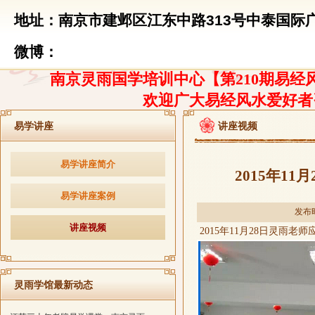
地址：南京市建邺区江东中路313号中泰国际广
微博：
南京灵雨国学培训中心【第210期易经风
欢迎广大易经风水爱好者
易学讲座
讲座视频
易学讲座简介
2015年1
易学讲座案例
发布时
讲座视频
2015
年
11
月
28
日灵雨老师
灵雨学馆最新动态