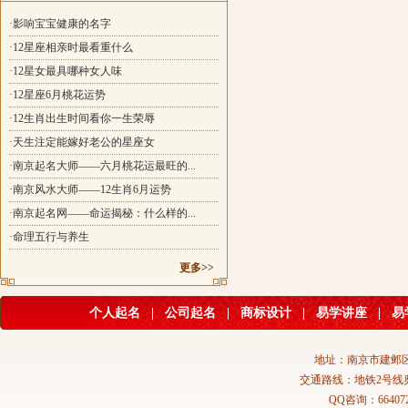
·影响宝宝健康的名字
·12星座相亲时最看重什么
·12星女最具哪种女人味
·12星座6月桃花运势
·12生肖出生时间看你一生荣辱
·天生注定能嫁好老公的星座女
·南京起名大师——六月桃花运最旺的...
·南京风水大师——12生肖6月运势
·南京起名网——命运揭秘：什么样的...
·命理五行与养生
更多>>
个人起名
|
公司起名
|
商标设计
|
易学讲座
|
易
地址：南京市建邺区
交通路线：地铁2号线
QQ咨询：664072