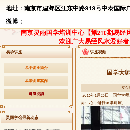
地址：南京市建邺区江东中路313号中泰国际广
微博：
南京灵雨国学培训中心【第210期易经风
欢迎广大易经风水爱好者
易学讲座
讲座视频
易学讲座简介
国学大
易学讲座案例
发布时
讲座视频
年
月
日，国学大师
2016
1
25
融中心，进行国学讲座。
灵雨学馆最新动态