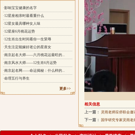
·影响宝宝健康的名字
·12星座相亲时最看重什么
·12星女最具哪种女人味
·12星座6月桃花运势
·12生肖出生时间看你一生荣辱
·天生注定能嫁好老公的星座女
·南京起名大师——六月桃花运最旺的...
·南京风水大师——12生肖6月运势
·南京起名网——命运揭秘：什么样的...
·命理五行与养生
更多>>
相关信息
上一篇：
灵雨老师应侨联会邀请
下一篇：
国学研究专家灵雨老