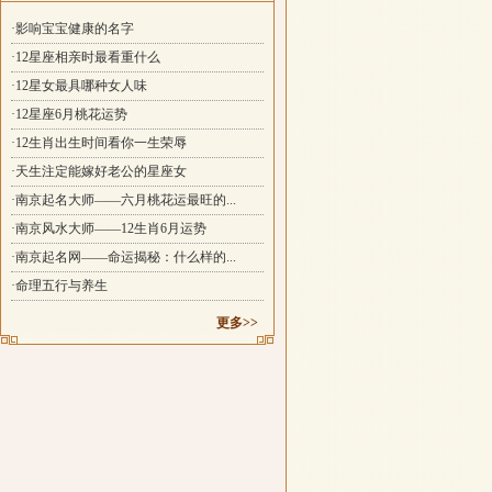
·影响宝宝健康的名字
·12星座相亲时最看重什么
·12星女最具哪种女人味
·12星座6月桃花运势
·12生肖出生时间看你一生荣辱
·天生注定能嫁好老公的星座女
·南京起名大师——六月桃花运最旺的...
·南京风水大师——12生肖6月运势
·南京起名网——命运揭秘：什么样的...
·命理五行与养生
更多>>