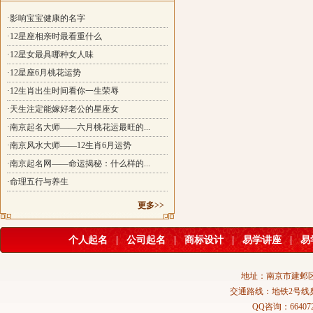
·影响宝宝健康的名字
·12星座相亲时最看重什么
·12星女最具哪种女人味
·12星座6月桃花运势
·12生肖出生时间看你一生荣辱
·天生注定能嫁好老公的星座女
·南京起名大师——六月桃花运最旺的...
·南京风水大师——12生肖6月运势
·南京起名网——命运揭秘：什么样的...
·命理五行与养生
更多>>
个人起名
|
公司起名
|
商标设计
|
易学讲座
|
易
地址：南京市建邺区
交通路线：地铁2号线
QQ咨询：664072