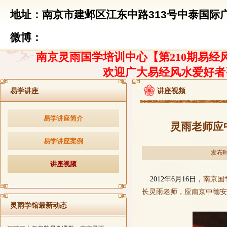
地址：南京市建邺区江东中路313号中泰国际广
微博：
南京灵雨国学培训中心【第210期易经风
欢迎广大易经风水爱好者
易学讲座
讲座视频
易学讲座简介
灵雨老师应
易学讲座案例
发布时间
讲座视频
2
012
年
6
月
16日
，
南京国
长灵雨老师，
应
南京
中德安
灵雨学馆最新动态