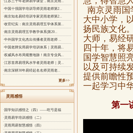
慧，得智慧
·江苏三十年老牌易学课堂，南京灵雨...
南京灵雨国
·中国十强国学培训导师灵雨老师第2...
·南京知名易经培训专家灵雨老师第2...
大中小学，
·收官纪实：南京灵雨易理五学体系第...
扬民族文化
·南京灵雨易理五学教学体系|第20...
大师，易经
·中外国学文化杰出传播者灵雨老师 ...
四十年，将
·中国老牌实用易学培训体系｜灵雨易...
国学智慧照
·权威风水布局规整地脉！南京专业风...
·江苏首席易理风水学者灵雨老师｜灵...
以及可持续
·南京深耕30年易经起名名师灵雨老...
提供前瞻性
更多>>
一起学习中
灵雨感悟
第一
·国学知识感悟之（四）——吃亏是福
·灵雨易学培训感悟（二）
·灵雨周易智慧感悟（四）