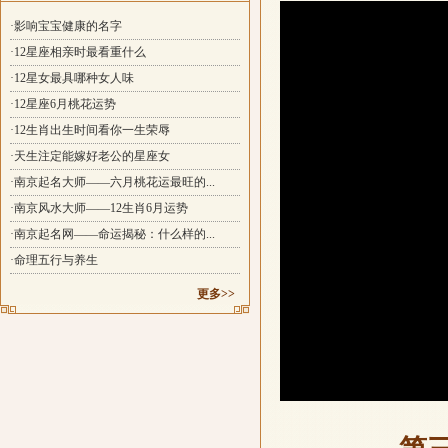
·影响宝宝健康的名字
·12星座相亲时最看重什么
·12星女最具哪种女人味
·12星座6月桃花运势
·12生肖出生时间看你一生荣辱
·天生注定能嫁好老公的星座女
·南京起名大师——六月桃花运最旺的...
·南京风水大师——12生肖6月运势
·南京起名网——命运揭秘：什么样的...
·命理五行与养生
更多>>