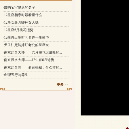
·影响宝宝健康的名字
·12星座相亲时最看重什么
·12星女最具哪种女人味
·12星座6月桃花运势
·12生肖出生时间看你一生荣辱
·天生注定能嫁好老公的星座女
·南京起名大师——六月桃花运最旺的...
·南京风水大师——12生肖6月运势
·南京起名网——命运揭秘：什么样的...
·命理五行与养生
更多>>