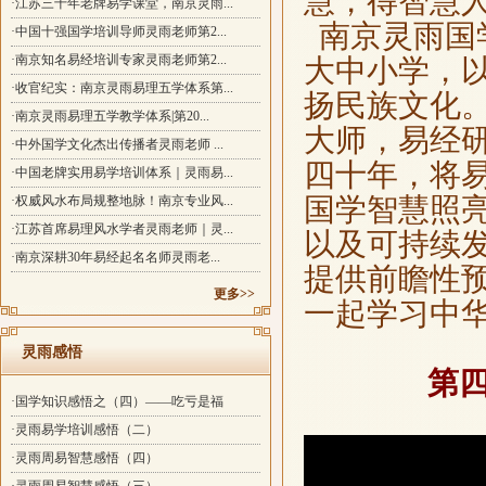
慧，得智慧
·江苏三十年老牌易学课堂，南京灵雨...
南京灵雨国
·中国十强国学培训导师灵雨老师第2...
·南京知名易经培训专家灵雨老师第2...
大中小学，
·收官纪实：南京灵雨易理五学体系第...
扬民族文化
·南京灵雨易理五学教学体系|第20...
大师，易经
·中外国学文化杰出传播者灵雨老师 ...
四十年，将
·中国老牌实用易学培训体系｜灵雨易...
国学智慧照
·权威风水布局规整地脉！南京专业风...
·江苏首席易理风水学者灵雨老师｜灵...
以及可持续
·南京深耕30年易经起名名师灵雨老...
提供前瞻性
更多>>
一起学习中
灵雨感悟
第
·国学知识感悟之（四）——吃亏是福
·灵雨易学培训感悟（二）
·灵雨周易智慧感悟（四）