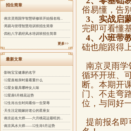
2、零基础
招生简章
俗易懂，告
3、实战启
·南京灵雨国学智慧研修班开始报名啦...
完即可看懂
·周易与管理智慧培训班招生简章
·四柱八字易经风水培训班招生简章
4、小班带
更多>>
础也能跟得
最新文章
南京灵雨学
·影响宝宝健康的名字
循环开班、
·12星座相亲时最看重什么
断。
本期开
·12星女最具哪种女人味
门、不走弯
·12星座6月桃花运势
位，与同好
·12生肖出生时间看你一生荣辱
·天生注定能嫁好老公的星座女
·南京起名大师——六月桃花运最旺的...
提前报名即
·南京风水大师——12生肖6月运势