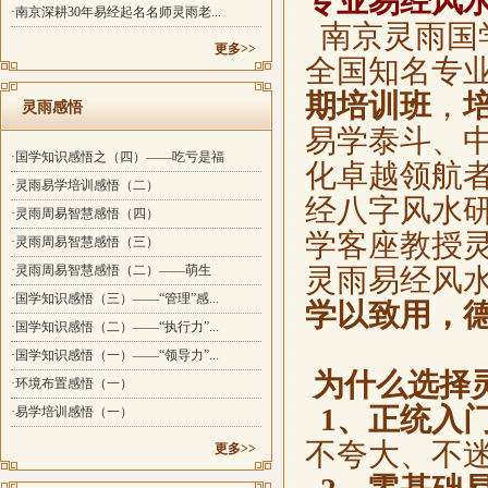
专业易经风
·南京深耕30年易经起名名师灵雨老...
南京灵雨国
更多>>
全国知名专
期培训班
，
灵雨感悟
易学泰斗、
·国学知识感悟之（四）——吃亏是福
化卓越领航
·灵雨易学培训感悟（二）
经八字风水
·灵雨周易智慧感悟（四）
学客座教授
·灵雨周易智慧感悟（三）
·灵雨周易智慧感悟（二）——萌生
灵雨易经风
·国学知识感悟（三）——“管理”感...
学以致用，
·国学知识感悟（二）——“执行力”...
·国学知识感悟（一）——“领导力”...
为什么选择
·环境布置感悟（一）
1、正统入
·易学培训感悟（一）
不夸大、不
更多>>