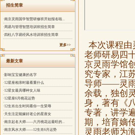
招生简章
·南京灵雨国学智慧研修班开始报名啦...
·周易与管理智慧培训班招生简章
·四柱八字易经风水培训班招生简章
本次课程由
更多>>
老师研易四
最新文章
京灵雨学馆
究专家，江
·影响宝宝健康的名字
导师——灵
·12星座相亲时最看重什么
·12星女最具哪种女人味
余载，独创
·12星座6月桃花运势
身，著有《
·12生肖出生时间看你一生荣辱
专著，讲学
·天生注定能嫁好老公的星座女
期，培育嫡
·南京起名大师——六月桃花运最旺的...
灵雨老师
为
·南京风水大师——12生肖6月运势