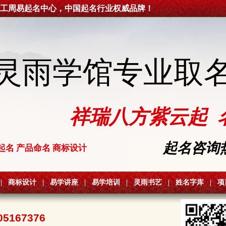
工周易起名中心，中国起名行业权威品牌！
灵雨学馆专业取
祥瑞八方紫云起 
起名咨询热线
起名 产品命名 商标设计
|
商标设计
|
易学讲座
|
易学培训
|
灵雨书艺
|
姓名字库
|
项
05167376