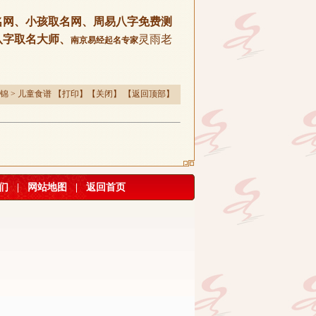
名网、小孩取名网、周易八字免费测
八字取名大师、
灵雨老
南京易经起名专家
锦
>
儿童食谱
【
打印
】【
关闭
】 【
返回顶部
】
们
|
网站地图
|
返回首页