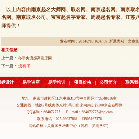
以上内容由
南京起名大师网、取名网、南京起名网、南京取
名网、南京取名公司、宝宝起名字专家、周易起名专家、江苏
师提供！
发布时间：2014/2/10 16:47:39 所属类别：
文章集
相关信息
上一篇：
冬季禽流感高发原因
下一篇：
没有了
商标设计
|
易学讲座
|
易学培训
|
项目价格
|
公司简介
|
联系我
地址：南京市建邺区江东中路313号中泰国际广场5幢816室
交通路线：地铁2号线奥体东站3号口出来向南步行200米左右即到
QQ咨询：664072775 E－mail：664072775@qq.com
联系电话：025-66037861 13905167376
网站名称：灵雨国学培训中心（简称：灵雨学馆）