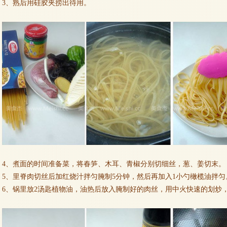
3、熟后用硅胶夹捞出待用。
4、煮面的时间准备菜，将春笋、木耳、青椒分别切细丝，葱、姜切末。
5、里脊肉切丝后加红烧汁拌匀腌制5分钟，然后再加入1小勺橄榄油拌匀
6、锅里放2汤匙植物油，油热后放入腌制好的肉丝，用中火快速的划炒