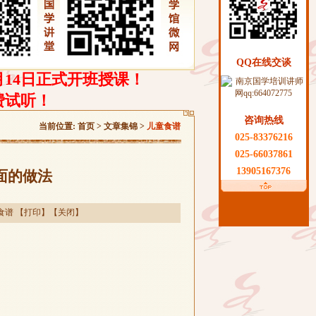
QQ在线交谈
月14日正式开班授课！
费试听！
咨询热线
当前位置:
首页
>
文章集锦
>
儿童食谱
025-83376216
025-66037861
13905167376
面的做法
食谱
【
打印
】【
关闭
】