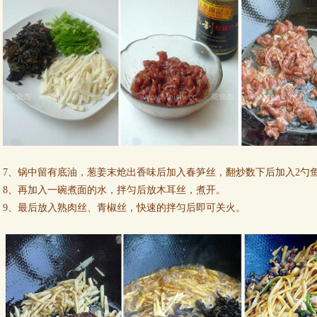
7、锅中留有底油，葱姜末炝出香味后加入春笋丝，翻炒数下后加入2勺
8、再加入一碗煮面的水，拌匀后放木耳丝，煮开。
9、最后放入熟肉丝、青椒丝，快速的拌匀后即可关火。