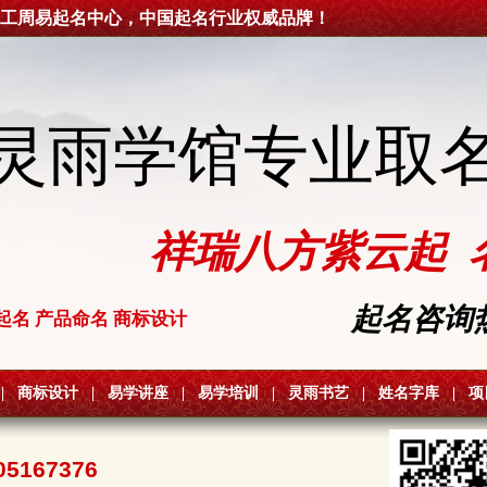
工周易起名中心，中国起名行业权威品牌！
灵雨学馆专业取
祥瑞八方紫云起 
起名咨询热线
起名 产品命名 商标设计
|
商标设计
|
易学讲座
|
易学培训
|
灵雨书艺
|
姓名字库
|
项
05167376