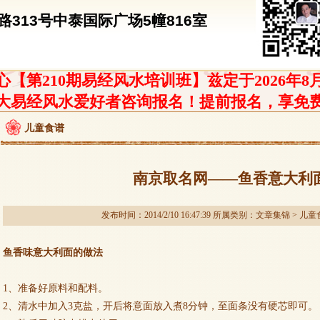
313号中泰国际广场5幢816室
【第210期易经风水培训班】兹定于2026年8
大易经风水爱好者咨询报名！提前报名，享免
儿童食谱
南京取名网——鱼香意大利
发布时间：2014/2/10 16:47:39 所属类别：
文章集锦
>
儿童
鱼香味意大利面的做法
1、准备好原料和配料。
2、清水中加入3克盐，开后将意面放入煮8分钟，至面条没有硬芯即可。