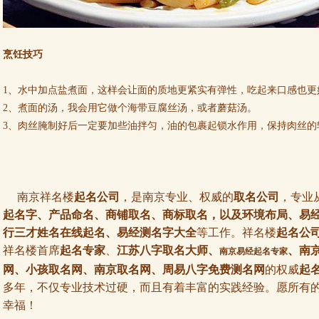
烹饪技巧
1、水中加点盐煮面，这样会让面的质地更紧实有弹性，吃起来口感也更
2、煮面的汤，我会用它做个海带豆腐丝汤，或者蘑菇汤。
3、肉丝腌制好后一定要加些油拌匀，油的包裹起锁水作用，保持肉丝的
南京祥名楼
起名公司
，是南京专业、权威的
取名公司
，专业
起名字、产品命名、商铺取名、商标取名，以及环境布局、易
行三才姓名在线起名、易经测名字大全
等工作。祥名楼
起名公
祥名楼首席
起名专家
、
江苏八字取名大师、
、南
南京易经起名专家
网、小孩取名网、南京取名网、周易八字免费测名网
的权威
起
多年，不仅专业技术过硬，而且有着丰富的实践经验。愿所有
幸福！