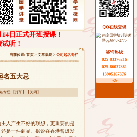
QQ在线交谈
月14日正式开班授课！
费试听！
咨询热线
当前位置:
首页
>
文章集锦
>
公司起名专栏
025-83376216
025-66037861
13905167376
起名五大忌
名专栏
【
打印
】【
关闭
】
主人产生不好的联想，更重要的是
，还是一件商品。据说在香港曾爆发