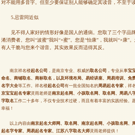
对不能用多音字。但至少要保证别人能够确定其读音，不至于
5.
忌雷同近似
见不得人家好的情形好像是国人的通病。您取了三个字品牌
淆消费者。您叫“波蜜”我叫“×蜜”。您是“怡康”，我就叫“×康”
有人干脆与您来个谐音。其实效果反而适得其反。
南京祥名楼
起名公司
，是南京专业、权威的
取名公司
，专业从事
宝
命名、商铺取名、商标取名，以及环境布局、易经讲座、周易培训、免
名字大全
等工作。祥名楼
起名公司
有一批全国知名的
周易起名专家
，祥
京宝宝起名专家
灵雨老师是
南京起名网、小孩取名网、取名网、周易八
字取名
工作二十多年，不仅专业技术过硬，而且有着丰富的实践经验。
幸福！
以上内容由
南京起名大师网、取名网、南京起名网、小孩取名网、
起名字专家、周易起名专家、江苏八字取名大师
灵雨老师提供！