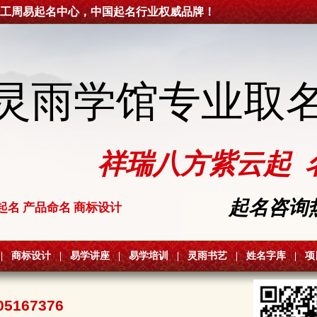
工周易起名中心，中国起名行业权威品牌！
灵雨学馆专业取
祥瑞八方紫云起 
起名咨询热线
起名 产品命名 商标设计
|
商标设计
|
易学讲座
|
易学培训
|
灵雨书艺
|
姓名字库
|
项
05167376