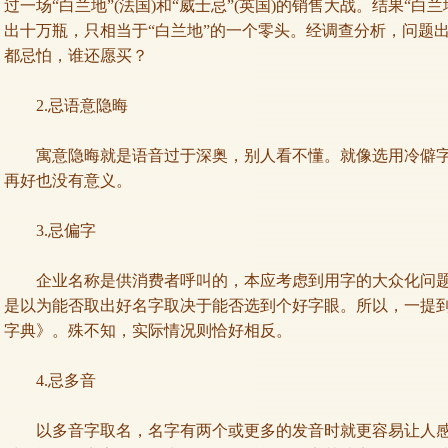
过一场“白兰地”
(
法国
)
和“威士忌”
(
英国
)
的销售大战。结果“白兰
出十万瓶，只相当于“白兰地”的一个零头。经调查分析，问题出
都忌怕，谁还愿买？
2.
忌语意隐晦
寓意隐晦就是语音过于深奥，别人看不懂。就像选用冷僻字
再好也没有意义。
3.
忌偏字
企业名称是供消费者呼叫的，本应考虑到用字的大众化问题
是以为能否取出好名字取决于能否选到个好字眼。所以，一提
字典》。殊不知，实际情况则恰好相反。
4.
忌多音
以多音字取名，名字有两个或更多的发音时就更容易让人感