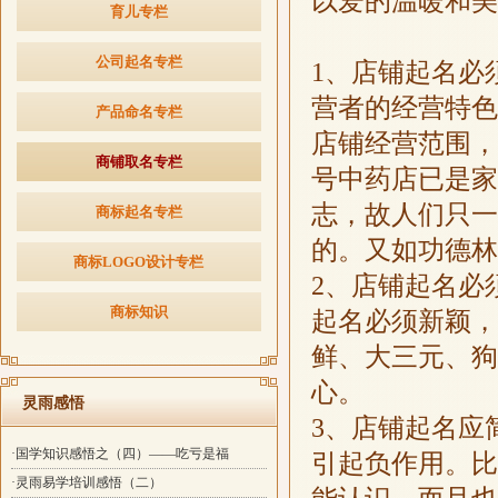
以爱的温暖和美
育儿专栏
公司起名专栏
1
、店铺起名必
营者的经营特色
产品命名专栏
店铺经营范围，
商铺取名专栏
号中药店已是家
志，故人们只一
商标起名专栏
的。又如功德
商标LOGO设计专栏
2
、店铺起名必
商标知识
起名必须新颖，
鲜、大三元、狗
心。
灵雨感悟
3
、店铺起名应
·国学知识感悟之（四）——吃亏是福
引起负作用。比
·灵雨易学培训感悟（二）