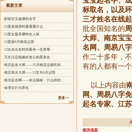
宝宝起名字、成
最新文章
标取名，以及环
三才姓名在线起
·影响宝宝健康的名字
·12星座相亲时最看重什么
批全国知名的
周
·12星女最具哪种女人味
大师、南京宝宝
·12星座6月桃花运势
名网、周易八字
·12生肖出生时间看你一生荣辱
作二十多年，不
·天生注定能嫁好老公的星座女
有的人都有一个
·南京起名大师——六月桃花运最旺的...
·南京风水大师——12生肖6月运势
·南京起名网——命运揭秘：什么样的...
以上内容由
·命理五行与养生
网、周易八字免
更多>>
起名专家、江苏
发
相关信息