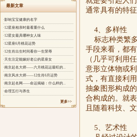
就是要引起人们
最新文章
通常具有的特征
·影响宝宝健康的名字
·12星座相亲时最看重什么
4、多样性
·12星女最具哪种女人味
标志种类繁
·12星座6月桃花运势
手段来看，都有
·12生肖出生时间看你一生荣辱
（几乎可利用任
·天生注定能嫁好老公的星座女
意形立体物或利
·南京起名大师——六月桃花运最旺的...
·南京风水大师——12生肖6月运势
式，有直接利用
·南京起名网——命运揭秘：什么样的...
抽象图形构成的
·命理五行与养生
合构成的。就表
更多>>
且随着科技、文
5、艺术性