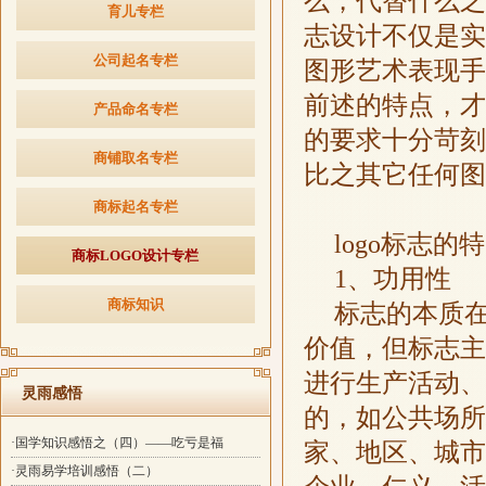
么，代替什么之
育儿专栏
志设计不仅是实
公司起名专栏
图形艺术表现手
前述的特点，才
产品命名专栏
的要求十分苛刻
商铺取名专栏
比之其它任何图
商标起名专栏
logo标志的特
商标LOGO设计专栏
1、功用性
商标知识
标志的本质
价值，但标志主
进行生产活动、
灵雨感悟
的，如公共场所
·国学知识感悟之（四）——吃亏是福
家、地区、城市
·灵雨易学培训感悟（二）