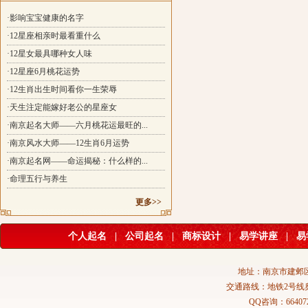
·影响宝宝健康的名字
·12星座相亲时最看重什么
·12星女最具哪种女人味
·12星座6月桃花运势
·12生肖出生时间看你一生荣辱
·天生注定能嫁好老公的星座女
·南京起名大师——六月桃花运最旺的...
·南京风水大师——12生肖6月运势
·南京起名网——命运揭秘：什么样的...
·命理五行与养生
更多>>
个人起名
|
公司起名
|
商标设计
|
易学讲座
|
易
地址：南京市建邺区
交通路线：地铁2号线
QQ咨询：664072