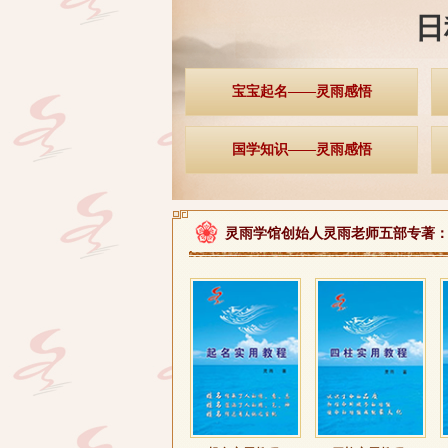
日
宝宝起名——灵雨感悟
国学知识——灵雨感悟
灵雨学馆创始人灵雨老师五部专著