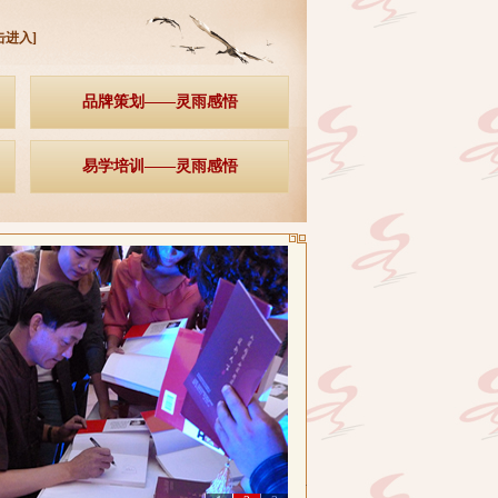
击进入]
品牌策划——灵雨感悟
易学培训——灵雨感悟