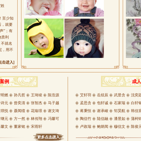
“姓
！至少知
后，就要
声”；有
物质利
，不就名
完，用不
点击进入]
案例
成
宋明燃
孙凡哲
王琦竣
陈浩源
艾轩羽
岳炫辰
武昱含
沈奕
潘诗元
曾奕清
张智杰
马子越
孟思含
包轩诚
石家瑞
白轩
梁琪悦
聂闻绩
花瑜璟
谢文琦
蒋秉恒
谢承峻
邹昊航
韩佳
曹继元
方一然
林传翔
冯馨可
陶信竹
陆信融
潘昱如
蒲柯
张馨文
董家铭
宋雨轩
卢政瑞
鲍炳闻
穆信文
陈俊