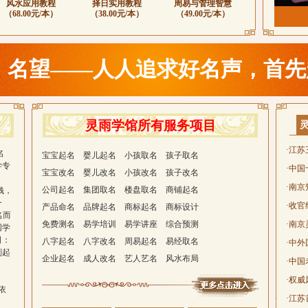
风水应用教程
择日实用教程
周易与管理智慧
（68.00元/本）
（38.00元/本）
（49.00元/本）
，名望——人人追求好名声，首先
灵雨学馆所有服务项目
·江苏
名
宝宝起名 婴儿起名 小孩取名 孩子取名
学专
·中国
宝宝改名 婴儿改名 小孩改名 孩子改名
。
·南京
公司起名 集团取名 楼盘取名 商铺起名
钱，
一
·收官
产品命名 品牌起名 商标起名 商标设计
名而
免费测名 易学培训 易学讲座 综合预测
·南京
国学
司：
八字起名 八字改名 周易起名 易经取名
·中外
划起
企业起名 成人改名 艺人艺名 风水布局
·中国
·权威
依
·江苏