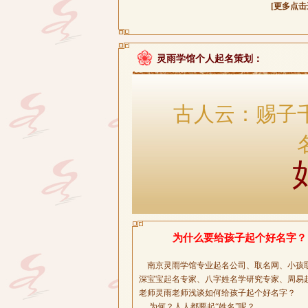
[更多点击
灵雨学馆个人起名策划：
古人云：赐子
为什么要给孩子起个好名字？
南京灵雨学馆专业起名公司、取名网、小孩
深宝宝起名专家、八字姓名学研究专家、周易
老师灵雨老师浅谈如何给孩子起个好名字？
为何？人人都要起“姓名”呢？