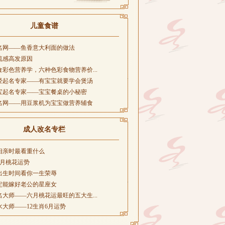
儿童食谱
名网——鱼香意大利面的做法
流感高发原因
食彩色营养学，六种色彩食物营养价...
经起名专家——有宝宝就要学会煲汤
宝起名专家——宝宝餐桌的小秘密
名网——用豆浆机为宝宝做营养辅食
成人改名专栏
座相亲时最看重什么
座6月桃花运势
肖出生时间看你一生荣辱
定能嫁好老公的星座女
名大师——六月桃花运最旺的五大生...
水大师——12生肖6月运势